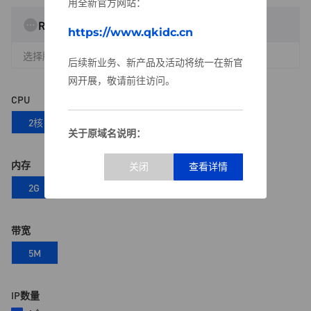
用全新官方网站：
Rocky
https://www.qkidc.cn
选择版本
后续新业务、新产品及活动将统一在新官
网开展，敬请前往访问。
CPU
2核
关于原域名说明：
原域名可继续正常登录
内存
可继续管理现有服务器及业务
支持续费及售后服务
2G
为方便用户沟通，我们已设立专门售后支
持渠道：
带宽
售后QQ群：
1090659187
5M
值班客服QQ：
2930215113
如有任何疑问或需要协助，欢迎随时联系
IP数量
我们。