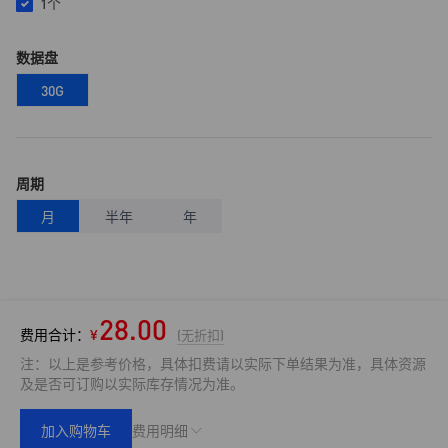
1个
四川全快云网络有限责任公司
数据盘
30G
周期
月
半年
年
28.00
费用合计：
¥
(无折扣)
注：以上是参考价格，具体扣费请以实际下单结果为准，具体资源
及是否可订购以实际库存情况为准。
加入购物车
费用明细